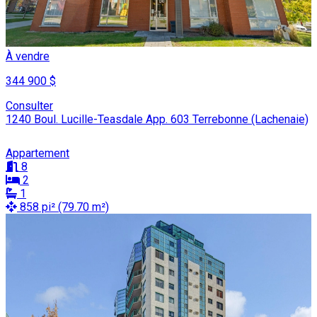
À vendre
344 900 $
Consulter
1240 Boul. Lucille-Teasdale App. 603 Terrebonne (Lachenaie)
Appartement
8
2
1
858 pi² (79.70 m²)