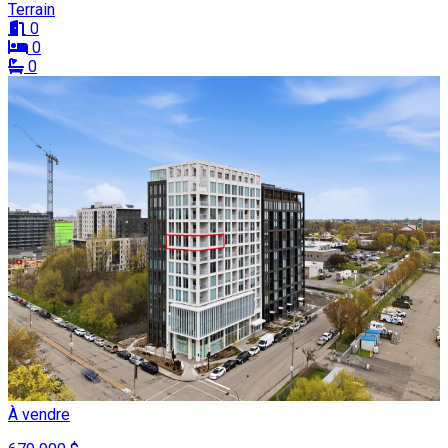
Terrain
0
0
0
À vendre