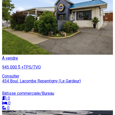
À vendre
945 000 $
+TPS/TVQ
Consulter
454 Boul. Lacombe Repentigny (Le Gardeur)
Bâtisse commerciale/Bureau
0
0
0