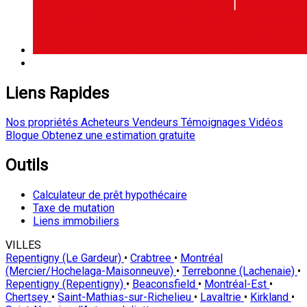
Liens Rapides
Nos propriétés
Acheteurs
Vendeurs
Témoignages
Vidéos
Blogue
Obtenez une estimation gratuite
Outils
Calculateur de prêt hypothécaire
Taxe de mutation
Liens immobiliers
VILLES
Repentigny (Le Gardeur)
•
Crabtree
•
Montréal
(Mercier/Hochelaga-Maisonneuve)
•
Terrebonne (Lachenaie)
•
Repentigny (Repentigny)
•
Beaconsfield
•
Montréal-Est
•
Chertsey
•
Saint-Mathias-sur-Richelieu
•
Lavaltrie
•
Kirkland
•