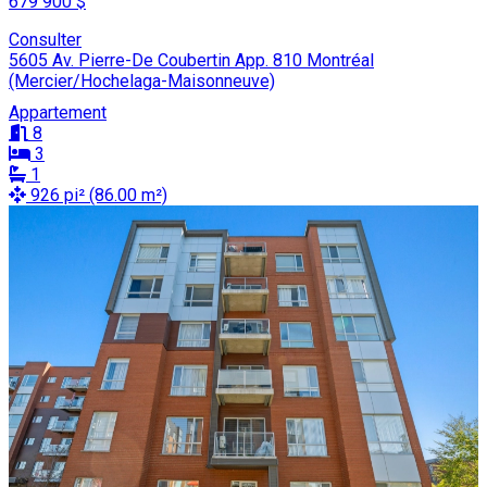
679 900 $
Consulter
5605 Av. Pierre-De Coubertin App. 810 Montréal
(Mercier/Hochelaga-Maisonneuve)
Appartement
8
3
1
926 pi² (86.00 m²)