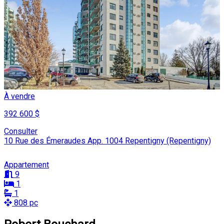
À vendre
392 600 $
Consulter
10 Rue des Émeraudes App. 1004 Repentigny (Repentigny)
Appartement
9
1
1
808 pc