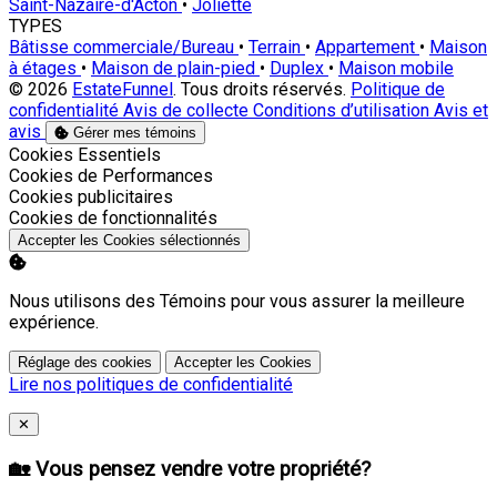
Saint-Nazaire-d'Acton
•
Joliette
TYPES
Bâtisse commerciale/Bureau
•
Terrain
•
Appartement
•
Maison
à étages
•
Maison de plain-pied
•
Duplex
•
Maison mobile
© 2026
EstateFunnel
. Tous droits réservés.
Politique de
confidentialité
Avis de collecte
Conditions d’utilisation
Avis et
avis
Gérer mes témoins
Activer
Cookies Essentiels
Activer
Cookies de Performances
Activer
Cookies publicitaires
Activer
Cookies de fonctionnalités
Accepter les Cookies sélectionnés
Nous utilisons des Témoins pour vous assurer la meilleure
expérience.
Réglage des cookies
Accepter les Cookies
Lire nos politiques de confidentialité
Close
✕
🏡 Vous pensez vendre votre propriété?