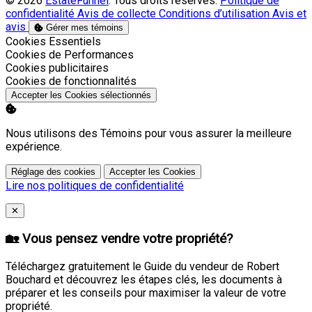
© 2026
EstateFunnel
. Tous droits réservés.
Politique de
confidentialité
Avis de collecte
Conditions d’utilisation
Avis et
avis
Gérer mes témoins
Activer
Cookies Essentiels
Activer
Cookies de Performances
Activer
Cookies publicitaires
Activer
Cookies de fonctionnalités
Accepter les Cookies sélectionnés
Nous utilisons des Témoins pour vous assurer la meilleure
expérience.
Réglage des cookies
Accepter les Cookies
Lire nos politiques de confidentialité
Close
✕
🏡 Vous pensez vendre votre propriété?
Téléchargez gratuitement le Guide du vendeur de Robert
Bouchard et découvrez les étapes clés, les documents à
préparer et les conseils pour maximiser la valeur de votre
propriété.