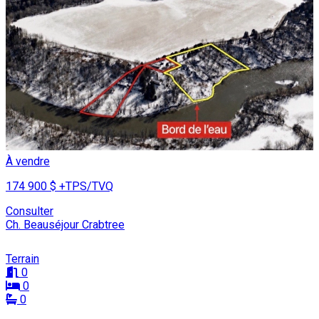
À vendre
174 900 $
+TPS/TVQ
Consulter
Ch. Beauséjour Crabtree
Terrain
0
0
0