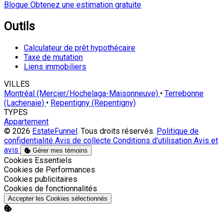
Blogue
Obtenez une estimation gratuite
Outils
Calculateur de prêt hypothécaire
Taxe de mutation
Liens immobiliers
VILLES
Montréal (Mercier/Hochelaga-Maisonneuve)
•
Terrebonne
(Lachenaie)
•
Repentigny (Repentigny)
TYPES
Appartement
© 2026
EstateFunnel
. Tous droits réservés.
Politique de
confidentialité
Avis de collecte
Conditions d’utilisation
Avis et
avis
Gérer mes témoins
Activer
Cookies Essentiels
Activer
Cookies de Performances
Activer
Cookies publicitaires
Activer
Cookies de fonctionnalités
Accepter les Cookies sélectionnés