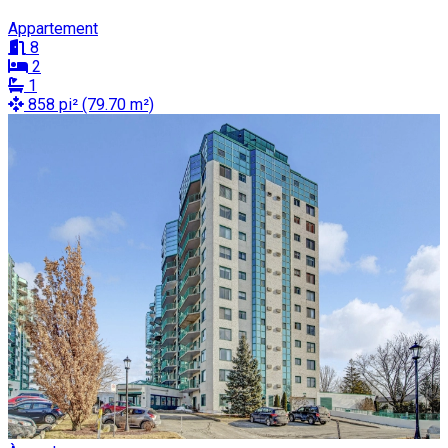
Appartement
8
2
1
858 pi² (79.70 m²)