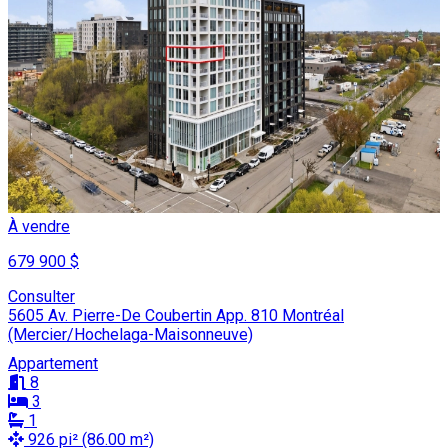
À vendre
679 900 $
Consulter
5605 Av. Pierre-De Coubertin App. 810 Montréal
(Mercier/Hochelaga-Maisonneuve)
Appartement
8
3
1
926 pi² (86.00 m²)