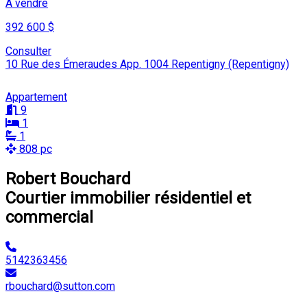
À vendre
392 600 $
Consulter
10 Rue des Émeraudes App. 1004 Repentigny (Repentigny)
Appartement
9
1
1
808 pc
Robert Bouchard
Courtier immobilier résidentiel et
commercial
5142363456
rbouchard@sutton.com