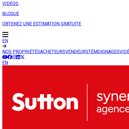
VIDÉOS
BLOGUE
OBTENEZ UNE ESTIMATION GRATUITE
EN
NOS PROPRIÉTÉS
ACHETEURS
VENDEURS
TÉMOIGNAGES
VID
EN