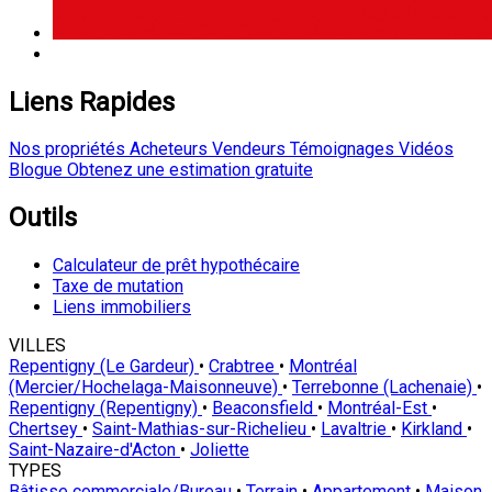
Liens Rapides
Nos propriétés
Acheteurs
Vendeurs
Témoignages
Vidéos
Blogue
Obtenez une estimation gratuite
Outils
Calculateur de prêt hypothécaire
Taxe de mutation
Liens immobiliers
VILLES
Repentigny (Le Gardeur)
•
Crabtree
•
Montréal
(Mercier/Hochelaga-Maisonneuve)
•
Terrebonne (Lachenaie)
•
Repentigny (Repentigny)
•
Beaconsfield
•
Montréal-Est
•
Chertsey
•
Saint-Mathias-sur-Richelieu
•
Lavaltrie
•
Kirkland
•
Saint-Nazaire-d'Acton
•
Joliette
TYPES
Bâtisse commerciale/Bureau
•
Terrain
•
Appartement
•
Maison