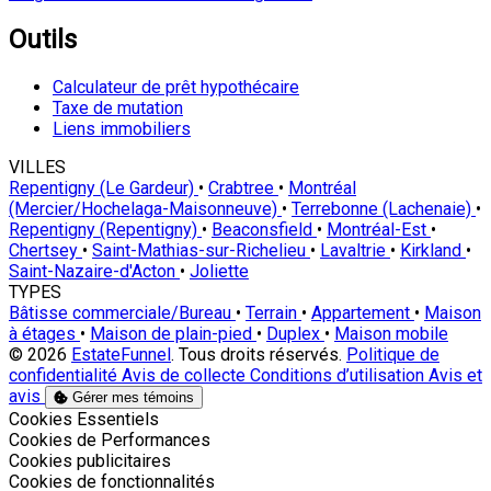
Outils
Calculateur de prêt hypothécaire
Taxe de mutation
Liens immobiliers
VILLES
Repentigny (Le Gardeur)
•
Crabtree
•
Montréal
(Mercier/Hochelaga-Maisonneuve)
•
Terrebonne (Lachenaie)
•
Repentigny (Repentigny)
•
Beaconsfield
•
Montréal-Est
•
Chertsey
•
Saint-Mathias-sur-Richelieu
•
Lavaltrie
•
Kirkland
•
Saint-Nazaire-d'Acton
•
Joliette
TYPES
Bâtisse commerciale/Bureau
•
Terrain
•
Appartement
•
Maison
à étages
•
Maison de plain-pied
•
Duplex
•
Maison mobile
© 2026
EstateFunnel
. Tous droits réservés.
Politique de
confidentialité
Avis de collecte
Conditions d’utilisation
Avis et
avis
Gérer mes témoins
Activer
Cookies Essentiels
Activer
Cookies de Performances
Activer
Cookies publicitaires
Activer
Cookies de fonctionnalités