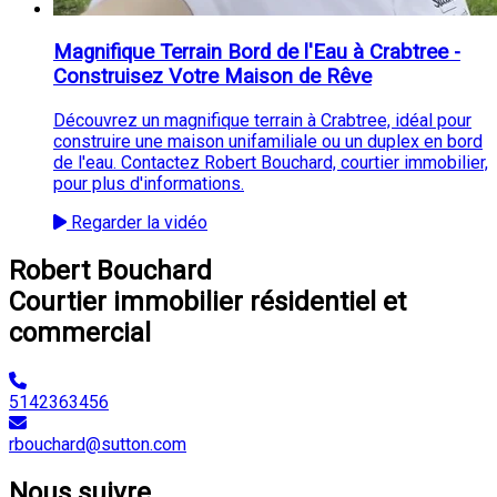
Magnifique Terrain Bord de l'Eau à Crabtree -
Construisez Votre Maison de Rêve
Découvrez un magnifique terrain à Crabtree, idéal pour
construire une maison unifamiliale ou un duplex en bord
de l'eau. Contactez Robert Bouchard, courtier immobilier,
pour plus d'informations.
Regarder la vidéo
Robert Bouchard
Courtier immobilier résidentiel et
commercial
5142363456
rbouchard@sutton.com
Nous suivre