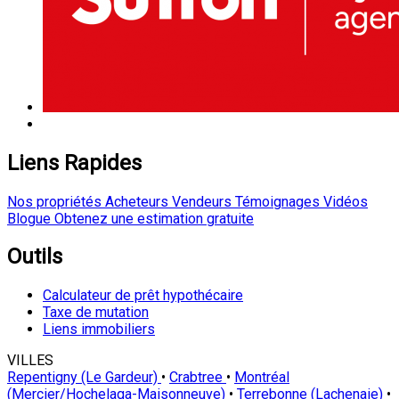
Liens Rapides
Nos propriétés
Acheteurs
Vendeurs
Témoignages
Vidéos
Blogue
Obtenez une estimation gratuite
Outils
Calculateur de prêt hypothécaire
Taxe de mutation
Liens immobiliers
VILLES
Repentigny (Le Gardeur)
•
Crabtree
•
Montréal
(Mercier/Hochelaga-Maisonneuve)
•
Terrebonne (Lachenaie)
•