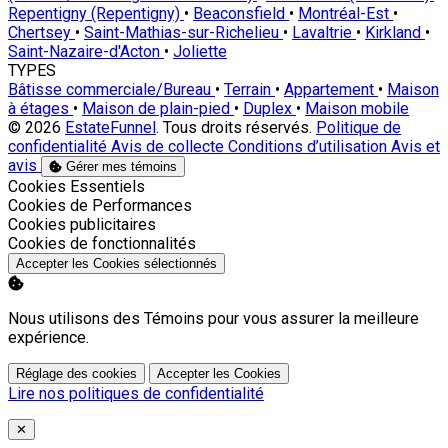
Repentigny (Repentigny)
•
Beaconsfield
•
Montréal-Est
•
Chertsey
•
Saint-Mathias-sur-Richelieu
•
Lavaltrie
•
Kirkland
•
Saint-Nazaire-d'Acton
•
Joliette
TYPES
Bâtisse commerciale/Bureau
•
Terrain
•
Appartement
•
Maison
à étages
•
Maison de plain-pied
•
Duplex
•
Maison mobile
© 2026
EstateFunnel
. Tous droits réservés.
Politique de
confidentialité
Avis de collecte
Conditions d’utilisation
Avis et
avis
Gérer mes témoins
Activer
Cookies Essentiels
Activer
Cookies de Performances
Activer
Cookies publicitaires
Activer
Cookies de fonctionnalités
Accepter les Cookies sélectionnés
Nous utilisons des Témoins pour vous assurer la meilleure
expérience.
Réglage des cookies
Accepter les Cookies
Lire nos politiques de confidentialité
Close
✕