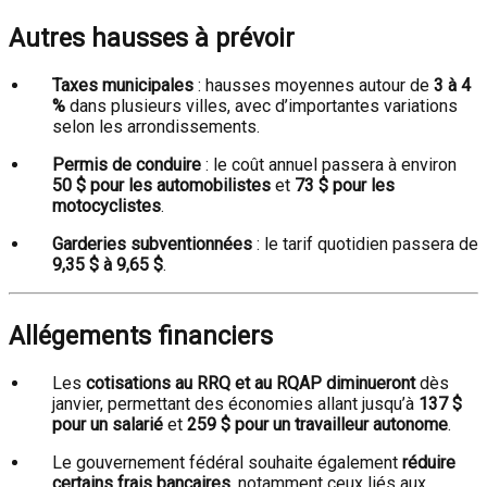
Autres hausses à prévoir
Taxes municipales
: hausses moyennes autour de
3 à 4
%
dans plusieurs villes, avec d’importantes variations
selon les arrondissements.
Permis de conduire
: le coût annuel passera à environ
50 $ pour les automobilistes
et
73 $ pour les
motocyclistes
.
Garderies subventionnées
: le tarif quotidien passera de
9,35 $ à 9,65 $
.
Allégements financiers
Les
cotisations au RRQ et au RQAP diminueront
dès
janvier, permettant des économies allant jusqu’à
137 $
pour un salarié
et
259 $ pour un travailleur autonome
.
Le gouvernement fédéral souhaite également
réduire
certains frais bancaires
, notamment ceux liés aux