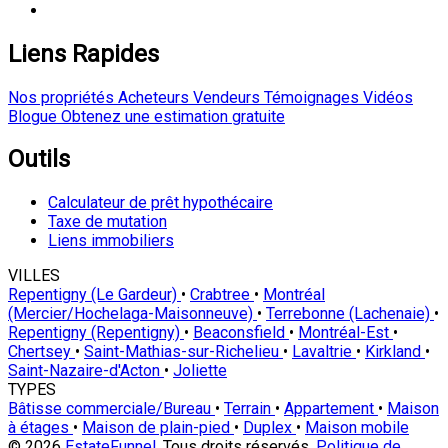
Liens Rapides
Nos propriétés
Acheteurs
Vendeurs
Témoignages
Vidéos
Blogue
Obtenez une estimation gratuite
Outils
Calculateur de prêt hypothécaire
Taxe de mutation
Liens immobiliers
VILLES
Repentigny (Le Gardeur)
•
Crabtree
•
Montréal
(Mercier/Hochelaga-Maisonneuve)
•
Terrebonne (Lachenaie)
•
Repentigny (Repentigny)
•
Beaconsfield
•
Montréal-Est
•
Chertsey
•
Saint-Mathias-sur-Richelieu
•
Lavaltrie
•
Kirkland
•
Saint-Nazaire-d'Acton
•
Joliette
TYPES
Bâtisse commerciale/Bureau
•
Terrain
•
Appartement
•
Maison
à étages
•
Maison de plain-pied
•
Duplex
•
Maison mobile
© 2026
EstateFunnel
. Tous droits réservés.
Politique de