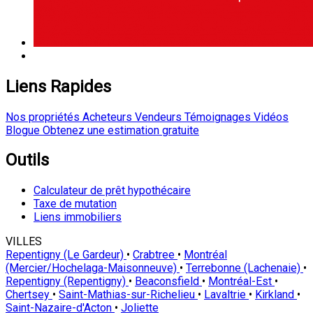
Liens Rapides
Nos propriétés
Acheteurs
Vendeurs
Témoignages
Vidéos
Blogue
Obtenez une estimation gratuite
Outils
Calculateur de prêt hypothécaire
Taxe de mutation
Liens immobiliers
VILLES
Repentigny (Le Gardeur)
•
Crabtree
•
Montréal
(Mercier/Hochelaga-Maisonneuve)
•
Terrebonne (Lachenaie)
•
Repentigny (Repentigny)
•
Beaconsfield
•
Montréal-Est
•
Chertsey
•
Saint-Mathias-sur-Richelieu
•
Lavaltrie
•
Kirkland
•
Saint-Nazaire-d'Acton
•
Joliette