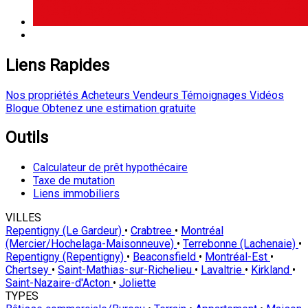
Liens Rapides
Nos propriétés
Acheteurs
Vendeurs
Témoignages
Vidéos
Blogue
Obtenez une estimation gratuite
Outils
Calculateur de prêt hypothécaire
Taxe de mutation
Liens immobiliers
VILLES
Repentigny (Le Gardeur)
•
Crabtree
•
Montréal
(Mercier/Hochelaga-Maisonneuve)
•
Terrebonne (Lachenaie)
•
Repentigny (Repentigny)
•
Beaconsfield
•
Montréal-Est
•
Chertsey
•
Saint-Mathias-sur-Richelieu
•
Lavaltrie
•
Kirkland
•
Saint-Nazaire-d'Acton
•
Joliette
TYPES