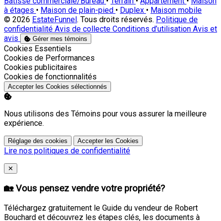
Bâtisse commerciale/Bureau
•
Terrain
•
Appartement
•
Maison
à étages
•
Maison de plain-pied
•
Duplex
•
Maison mobile
© 2026
EstateFunnel
. Tous droits réservés.
Politique de
confidentialité
Avis de collecte
Conditions d’utilisation
Avis et
avis
Gérer mes témoins
Activer
Cookies Essentiels
Activer
Cookies de Performances
Activer
Cookies publicitaires
Activer
Cookies de fonctionnalités
Accepter les Cookies sélectionnés
Nous utilisons des Témoins pour vous assurer la meilleure
expérience.
Réglage des cookies
Accepter les Cookies
Lire nos politiques de confidentialité
Close
✕
🏡 Vous pensez vendre votre propriété?
Téléchargez gratuitement le Guide du vendeur de Robert
Bouchard et découvrez les étapes clés, les documents à