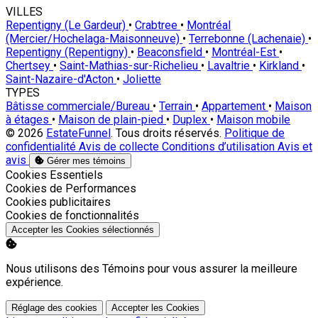
VILLES
Repentigny (Le Gardeur)
•
Crabtree
•
Montréal
(Mercier/Hochelaga-Maisonneuve)
•
Terrebonne (Lachenaie)
•
Repentigny (Repentigny)
•
Beaconsfield
•
Montréal-Est
•
Chertsey
•
Saint-Mathias-sur-Richelieu
•
Lavaltrie
•
Kirkland
•
Saint-Nazaire-d'Acton
•
Joliette
TYPES
Bâtisse commerciale/Bureau
•
Terrain
•
Appartement
•
Maison
à étages
•
Maison de plain-pied
•
Duplex
•
Maison mobile
© 2026
EstateFunnel
. Tous droits réservés.
Politique de
confidentialité
Avis de collecte
Conditions d’utilisation
Avis et
avis
Gérer mes témoins
Activer
Cookies Essentiels
Activer
Cookies de Performances
Activer
Cookies publicitaires
Activer
Cookies de fonctionnalités
Accepter les Cookies sélectionnés
Nous utilisons des Témoins pour vous assurer la meilleure
expérience.
Réglage des cookies
Accepter les Cookies