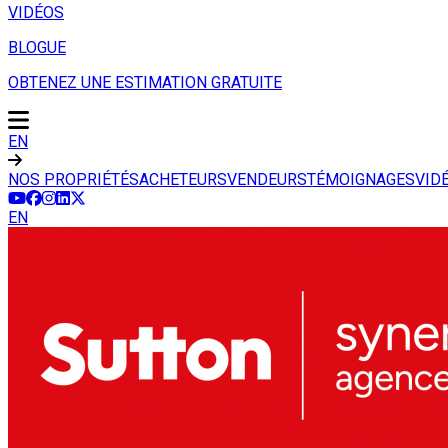
VIDÉOS
BLOGUE
OBTENEZ UNE ESTIMATION GRATUITE
EN
NOS PROPRIÉTÉS
ACHETEURS
VENDEURS
TÉMOIGNAGES
VID
EN