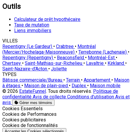
Outils
Calculateur de prêt hypothécaire
Taxe de mutation
Liens immobiliers
VILLES
Repentigny (Le Gardeur)
•
Crabtree
•
Montréal
(Mercier/Hochelaga-Maisonneuve)
•
Terrebonne (Lachenaie)
•
Repentigny (Repentigny)
•
Beaconsfield
•
Montréal-Est
•
Chertsey
•
Saint-Mathias-sur-Richelieu
•
Lavaltrie
•
Kirkland
•
Saint-Nazaire-d'Acton
•
Joliette
TYPES
Bâtisse commerciale/Bureau
•
Terrain
•
Appartement
•
Maison
à étages
•
Maison de plain-pied
•
Duplex
•
Maison mobile
© 2026
EstateFunnel
. Tous droits réservés.
Politique de
confidentialité
Avis de collecte
Conditions d’utilisation
Avis et
avis
Gérer mes témoins
Activer
Cookies Essentiels
Activer
Cookies de Performances
Activer
Cookies publicitaires
Activer
Cookies de fonctionnalités
Accepter les Cookies sélectionnés