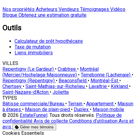
Nos propriétés
Acheteurs
Vendeurs
Témoignages
Vidéos
Blogue
Obtenez une estimation gratuite
Outils
Calculateur de prêt hypothécaire
Taxe de mutation
Liens immobiliers
VILLES
Repentigny (Le Gardeur)
•
Crabtree
•
Montréal
(Mercier/Hochelaga-Maisonneuve)
•
Terrebonne (Lachenaie)
•
Repentigny (Repentigny)
•
Beaconsfield
•
Montréal-Est
•
Chertsey
•
Saint-Mathias-sur-Richelieu
•
Lavaltrie
•
Kirkland
•
Saint-Nazaire-d'Acton
•
Joliette
TYPES
Bâtisse commerciale/Bureau
•
Terrain
•
Appartement
•
Maison
à étages
•
Maison de plain-pied
•
Duplex
•
Maison mobile
© 2026
EstateFunnel
. Tous droits réservés.
Politique de
confidentialité
Avis de collecte
Conditions d’utilisation
Avis et
avis
Gérer mes témoins
Activer
Cookies Essentiels