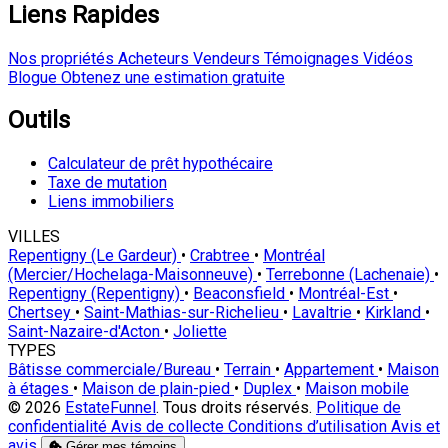
Liens Rapides
Nos propriétés
Acheteurs
Vendeurs
Témoignages
Vidéos
Blogue
Obtenez une estimation gratuite
Outils
Calculateur de prêt hypothécaire
Taxe de mutation
Liens immobiliers
VILLES
Repentigny (Le Gardeur)
•
Crabtree
•
Montréal
(Mercier/Hochelaga-Maisonneuve)
•
Terrebonne (Lachenaie)
•
Repentigny (Repentigny)
•
Beaconsfield
•
Montréal-Est
•
Chertsey
•
Saint-Mathias-sur-Richelieu
•
Lavaltrie
•
Kirkland
•
Saint-Nazaire-d'Acton
•
Joliette
TYPES
Bâtisse commerciale/Bureau
•
Terrain
•
Appartement
•
Maison
à étages
•
Maison de plain-pied
•
Duplex
•
Maison mobile
© 2026
EstateFunnel
. Tous droits réservés.
Politique de
confidentialité
Avis de collecte
Conditions d’utilisation
Avis et
avis
Gérer mes témoins