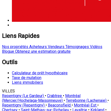
Liens Rapides
Nos propriétés
Acheteurs
Vendeurs
Témoignages
Vidéos
Blogue
Obtenez une estimation gratuite
Outils
Calculateur de prêt hypothécaire
Taxe de mutation
Liens immobiliers
VILLES
Repentigny (Le Gardeur)
•
Crabtree
•
Montréal
(Mercier/Hochelaga-Maisonneuve)
•
Terrebonne (Lachenaie)
•
Repentigny (Repentigny)
•
Beaconsfield
•
Montréal-Est
•
Chertsey
•
Saint-Mathias-sur-Richelieu
•
Lavaltrie
•
Kirkland
•