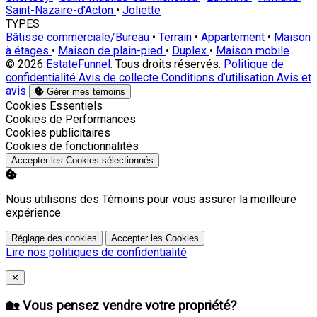
Saint-Nazaire-d'Acton
•
Joliette
TYPES
Bâtisse commerciale/Bureau
•
Terrain
•
Appartement
•
Maison
à étages
•
Maison de plain-pied
•
Duplex
•
Maison mobile
© 2026
EstateFunnel
. Tous droits réservés.
Politique de
confidentialité
Avis de collecte
Conditions d’utilisation
Avis et
avis
Gérer mes témoins
Activer
Cookies Essentiels
Activer
Cookies de Performances
Activer
Cookies publicitaires
Activer
Cookies de fonctionnalités
Accepter les Cookies sélectionnés
Nous utilisons des Témoins pour vous assurer la meilleure
expérience.
Réglage des cookies
Accepter les Cookies
Lire nos politiques de confidentialité
Close
✕
🏡 Vous pensez vendre votre propriété?