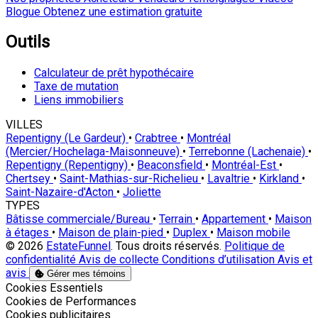
Blogue
Obtenez une estimation gratuite
Outils
Calculateur de prêt hypothécaire
Taxe de mutation
Liens immobiliers
VILLES
Repentigny (Le Gardeur)
•
Crabtree
•
Montréal
(Mercier/Hochelaga-Maisonneuve)
•
Terrebonne (Lachenaie)
•
Repentigny (Repentigny)
•
Beaconsfield
•
Montréal-Est
•
Chertsey
•
Saint-Mathias-sur-Richelieu
•
Lavaltrie
•
Kirkland
•
Saint-Nazaire-d'Acton
•
Joliette
TYPES
Bâtisse commerciale/Bureau
•
Terrain
•
Appartement
•
Maison
à étages
•
Maison de plain-pied
•
Duplex
•
Maison mobile
© 2026
EstateFunnel
. Tous droits réservés.
Politique de
confidentialité
Avis de collecte
Conditions d’utilisation
Avis et
avis
Gérer mes témoins
Activer
Cookies Essentiels
Activer
Cookies de Performances
Activer
Cookies publicitaires