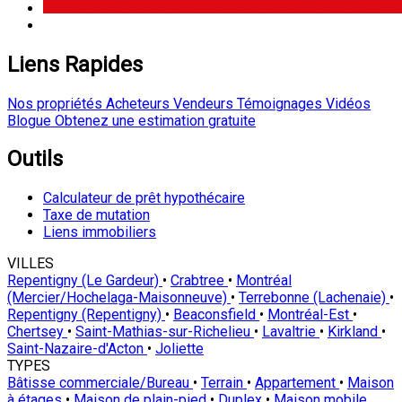
Liens Rapides
Nos propriétés
Acheteurs
Vendeurs
Témoignages
Vidéos
Blogue
Obtenez une estimation gratuite
Outils
Calculateur de prêt hypothécaire
Taxe de mutation
Liens immobiliers
VILLES
Repentigny (Le Gardeur)
•
Crabtree
•
Montréal
(Mercier/Hochelaga-Maisonneuve)
•
Terrebonne (Lachenaie)
•
Repentigny (Repentigny)
•
Beaconsfield
•
Montréal-Est
•
Chertsey
•
Saint-Mathias-sur-Richelieu
•
Lavaltrie
•
Kirkland
•
Saint-Nazaire-d'Acton
•
Joliette
TYPES
Bâtisse commerciale/Bureau
•
Terrain
•
Appartement
•
Maison
à étages
•
Maison de plain-pied
•
Duplex
•
Maison mobile