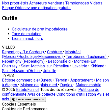
Nos propriétés
Acheteurs
Vendeurs
Témoignages
Vidéos
Blogue
Obtenez une estimation gratuite
Outils
Calculateur de prêt hypothécaire
Taxe de mutation
Liens immobiliers
VILLES
Repentigny (Le Gardeur)
•
Crabtree
•
Montréal
(Mercier/Hochelaga-Maisonneuve)
•
Terrebonne (Lachenaie)
•
Repentigny (Repentigny)
•
Beaconsfield
•
Montréal-Est
•
Chertsey
•
Saint-Mathias-sur-Richelieu
•
Lavaltrie
•
Kirkland
•
Saint-Nazaire-d'Acton
•
Joliette
TYPES
Bâtisse commerciale/Bureau
•
Terrain
•
Appartement
•
Maison
à étages
•
Maison de plain-pied
•
Duplex
•
Maison mobile
© 2026
EstateFunnel
. Tous droits réservés.
Politique de
confidentialité
Avis de collecte
Conditions d’utilisation
Avis et
avis
Gérer mes témoins
Activer
Cookies Essentiels
Activer
Cookies de Performances