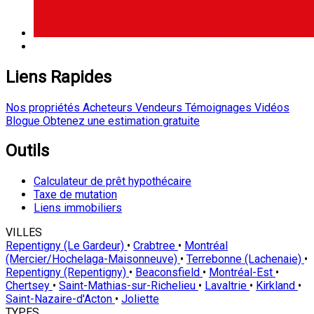
Liens Rapides
Nos propriétés
Acheteurs
Vendeurs
Témoignages
Vidéos
Blogue
Obtenez une estimation gratuite
Outils
Calculateur de prêt hypothécaire
Taxe de mutation
Liens immobiliers
VILLES
Repentigny (Le Gardeur)
•
Crabtree
•
Montréal
(Mercier/Hochelaga-Maisonneuve)
•
Terrebonne (Lachenaie)
•
Repentigny (Repentigny)
•
Beaconsfield
•
Montréal-Est
•
Chertsey
•
Saint-Mathias-sur-Richelieu
•
Lavaltrie
•
Kirkland
•
Saint-Nazaire-d'Acton
•
Joliette
TYPES