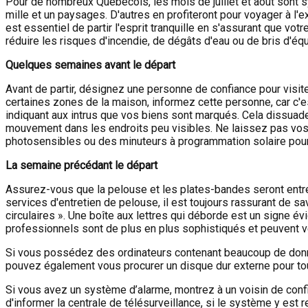
Pour de nombreux Québécois, les mois de juillet et août sont 
mille et un paysages. D'autres en profiteront pour voyager à l'
est essentiel de partir l'esprit tranquille en s'assurant que vo
réduire les risques d'incendie, de dégâts d'eau ou de bris d'é
Quelques semaines avant le départ
Avant de partir, désignez une personne de confiance pour visite
certaines zones de la maison, informez cette personne, car c'est
indiquant aux intrus que vos biens sont marqués. Cela dissuade 
mouvement dans les endroits peu visibles. Ne laissez pas vos 
photosensibles ou des minuteurs à programmation solaire pour 
La semaine précédant le départ
Assurez-vous que la pelouse et les plates-bandes seront entret
services d'entretien de pelouse, il est toujours rassurant de sa
circulaires ». Une boîte aux lettres qui déborde est un signe 
professionnels sont de plus en plus sophistiqués et peuvent vé
Si vous possédez des ordinateurs contenant beaucoup de donné
pouvez également vous procurer un disque dur externe pour tou
Si vous avez un système d’alarme, montrez à un voisin de confi
d'informer la centrale de télésurveillance, si le système y est