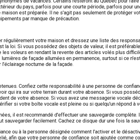
synonymes de vacances. Certains resteront au Québec pour faire 
extérieur du pays, parfois pour une courte période, parfois pour 
tre maison est préparée. Il ne s'agit pas seulement de protéger v
quipements par manque de précaution.
r régulièrement votre maison et dressez une liste des responsabi
 la loi. Si vous possédez des objets de valeur, il est préférable 
les voleurs en rendant la revente des articles volés plus diffici
lumières de façade allumées en permanence, surtout si ce n'est 
l’éclairage nocturne de la façade.
enues. Confiez cette responsabilité à une personne de confiance
voir qui ira sur votre terrain durant votre absence. Si vous poss
évident de votre absence. Si vous avez une messagerie vocale déd
rifier si votre boîte vocale est pleine ou si quelqu'un répond à 
es, il est recommandé d'effectuer une sauvegarde complète. Il 
t sauvegarder facilement. Cachez ce disque dur une fois la sau
ance ou à la personne désignée comment l’activer et le désactiv
 relié, afin que votre personne de confiance soit ajoutée comme c