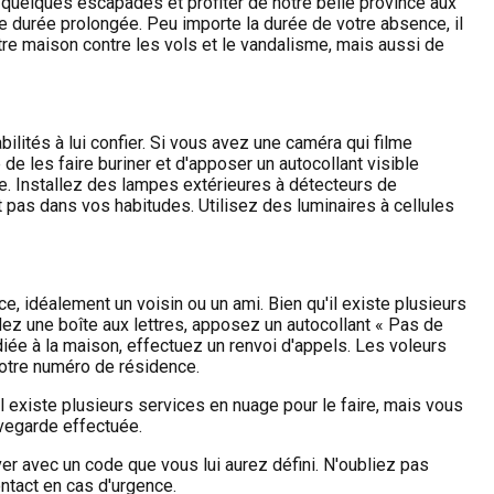
quelques escapades et profiter de notre belle province aux
une durée prolongée. Peu importe la durée de votre absence, il
otre maison contre les vols et le vandalisme, mais aussi de
lités à lui confier. Si vous avez une caméra qui filme
de les faire buriner et d'apposer un autocollant visible
le. Installez des lampes extérieures à détecteurs de
pas dans vos habitudes. Utilisez des luminaires à cellules
, idéalement un voisin ou un ami. Bien qu'il existe plusieurs
édez une boîte aux lettres, apposez un autocollant « Pas de
iée à la maison, effectuez un renvoi d'appels. Les voleurs
votre numéro de résidence.
existe plusieurs services en nuage pour le faire, mais vous
vegarde effectuée.
er avec un code que vous lui aurez défini. N'oubliez pas
ontact en cas d'urgence.